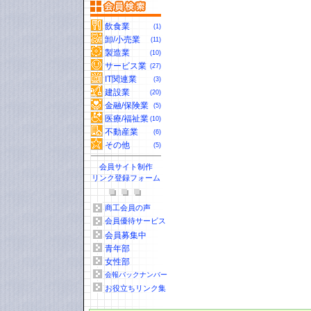
飲食業
(1)
卸/小売業
(11)
製造業
(10)
サービス業
(27)
IT関連業
(3)
建設業
(20)
金融/保険業
(5)
医療/福祉業
(10)
不動産業
(6)
その他
(5)
会員サイト制作
リンク登録フォーム
商工会員の声
会員優待サービス
会員募集中
青年部
女性部
会報バックナンバー
お役立ちリンク集