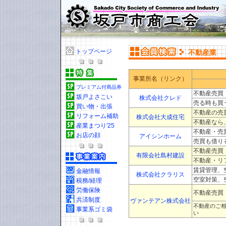
トップページ
不動産業
事業所名（リンク）
プレミアム付商品券
不動産売買
坂戸よさこい
株式会社クレド
売る時も買
買い物・出張
不動産の売
リフォーム補助
株式会社大成住宅
不動産なら
産業まつり'25
不動産・売
お店の顔
アイシンホーム
売買も借り
不動産売買
有限会社島村建設
不動産・リ
賃貸管理、
金融情報
株式会社クラリス
空室対策、
税務/経理
労働保険
不動産売買
共済制度
ヴァンテアン株式会社
不動産のご
事業系ゴミ袋
い