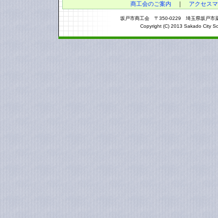
商工会のご案内
｜
アクセスマ
坂戸市商工会 〒350-0229 埼玉県坂戸市薬師町3
Copyright (C) 2013 Sakado City So