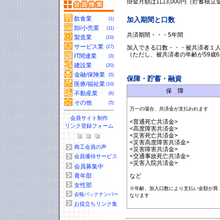
掛金月額は1口3,000円（貯蓄積立金2
飲食業
加入期間と口数
(1)
卸/小売業
(11)
共済期間・・・5年間
製造業
(10)
サービス業
(27)
加入できる口数・・・被共済者１人
（ただし、被共済者の年齢が59歳
IT関連業
(3)
建設業
(20)
金融/保険業
(5)
保障・貯蓄・融資
医療/福祉業
(10)
保 障
不動産業
(6)
その他
(5)
万一の場合、共済金が支払われます
会員サイト制作
<普通死亡共済金>
リンク登録フォーム
<高度障害共済金>
<災害死亡共済金>
<災害高度障害共済金>
商工会員の声
<災害障害共済金>
<交通事故死亡共済金>
会員優待サービス
<災害入院共済金>
会員募集中
青年部
など
女性部
※年齢、加入口数により支払い金額が異
会報バックナンバー
なります
お役立ちリンク集