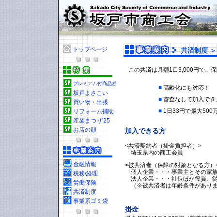
トップページ
共済制度 ＞
この共済は月額1口3,000円で
プレミアム付商品券
■
高齢化にも対応！
坂戸よさこい
■
審査なしで加入でき
買い物・出張
■
1日33円で最大50
リフォーム補助
産業まつり'25
お店の顔
加入できる方
<共済契約者（掛金負担者）>
埼玉県内の商工会員
金融情報
<被共済者（保障の対象となる方）
個人企業・・・事業主とその家族
税務/経理
法人企業・・・社長ほか役員、
労働保険
（※被共済者は年齢条件があり
共済制度
事業系ゴミ袋
掛金