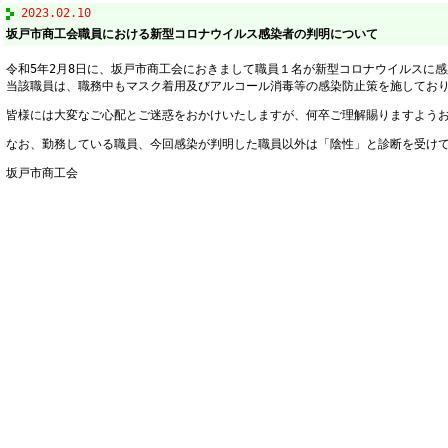
2023.02.10
坂戸市商工会職員における新型コロナウイルス感染者の判明について
令和5年2月8日に、坂戸市商工会におきまして職員１名が新型コロナウイルスに
当該職員は、職務中もマスク着用及びアルコール消毒等の感染防止策を施してお
皆様には大変なご心配とご迷惑をおかけいたしますが、何卒ご理解賜りますよう
なお、勤務している職員、今回感染が判明した職員以外は「陰性」と診断を受け
坂戸市商工会