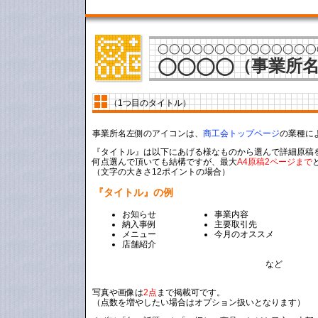
◯◯◯◯◯◯◯◯◯◯◯◯◯◯◯
◯◯◯◯（事業所
（1つ目のタイトル）
事業所名左側のアイコンは、
商工会トップページ
の業種に
『タイトル』は以下にあげる様なものから選んで詳細原稿
何点選んで頂いても結構ですが、最大
A4原稿2ページまで
（文字の大きさ12ポイントの場合）
『タイトル』の例
お知らせ
事業内容
納入事例
主要取引先
メニュー
今月のオススメ
店舗紹介
など
写真や画像は
2点
まで掲載可です。
（点数を増やしたい場合はオプション扱いとなります）