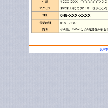
住所
〒XXX-XXXX ◯◯◯◯◯◯X-X-X
アクセス
東武東上線◯◯駅下車 徒歩◯◯分
049-XXX-XXXX
TEL
営業時間
0:00～24:00
備考
その他、E-Mailなどの連絡先があ
坂戸市